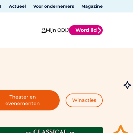
J
Actueel
Voor ondernemers
Magazine
Mijn ODIJ
Word lid
Theater en
Winacties
evenementen