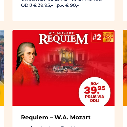
ODIJ € 39,95,– i.p.v. € 90,-
Requiem – W.A. Mozart