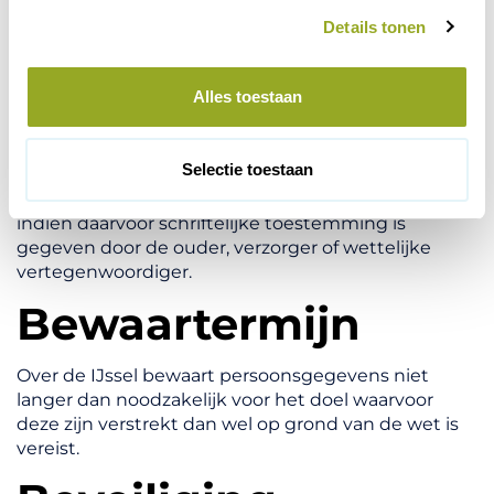
s
Details tonen
s
Wij verstrekken geen persoonsgegevens aan
e
partijen welke gevestigd zijn buiten de EU.
l
Alles toestaan
Minderjarigen
e
c
t
Selectie toestaan
Wij verwerken enkel en alleen persoonsgegevens
i
van minderjarigen (personen jongen dan 16 jaar)
e
indien daarvoor schriftelijke toestemming is
gegeven door de ouder, verzorger of wettelijke
vertegenwoordiger.
Bewaartermijn
Over de IJssel bewaart persoonsgegevens niet
langer dan noodzakelijk voor het doel waarvoor
deze zijn verstrekt dan wel op grond van de wet is
vereist.