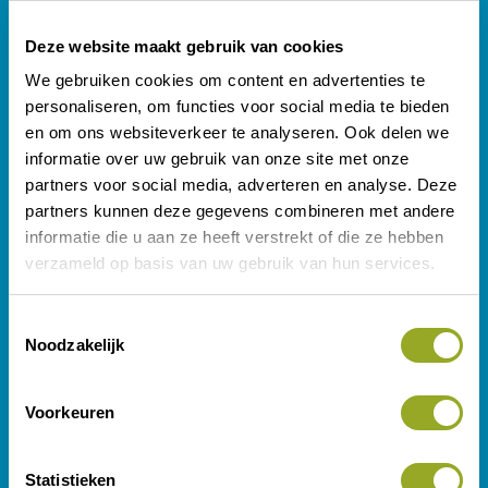
Interesse in onze
Deze website maakt gebruik van cookies
diensten?
We gebruiken cookies om content en advertenties te
personaliseren, om functies voor social media te bieden
In een magazine speciaal voor leden verwerkt ODIJ
en om ons websiteverkeer te analyseren. Ook delen we
twee maal per jaar leuke en interessante
informatie over uw gebruik van onze site met onze
informatie, inclusief advertenties van
partners voor social media, adverteren en analyse. Deze
ondernemers. Wij bieden ons magazine aan in de
partners kunnen deze gegevens combineren met andere
volgende perioden:
informatie die u aan ze heeft verstrekt of die ze hebben
Voorjaarseditie van het magazine medio maart
verzameld op basis van uw gebruik van hun services.
Najaarseditie van het magazine medio
november
T
Noodzakelijk
o
Bekijk het magazine
e
s
Voorkeuren
t
De jaarlijkse contributiebijdragen van de leden
e
vormen de inkomsten van ODIJ. De vereniging is
m
Statistieken