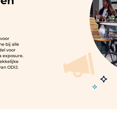
een
(voor
e bij alle
del voor
a exposure.
ekkelijke
van ODIJ.