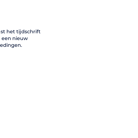
t het tijdschrift
r een nieuw
iedingen.