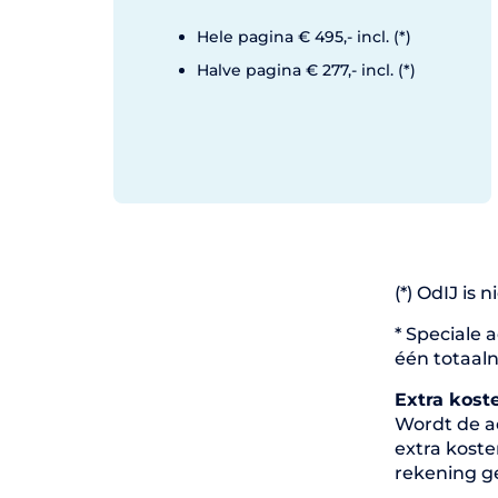
Hele pagina € 495,- incl. (*)
Halve pagina € 277,- incl. (*)
(*) OdIJ is 
* Speciale 
één totaalno
Extra kost
Wordt de ad
extra koste
rekening g