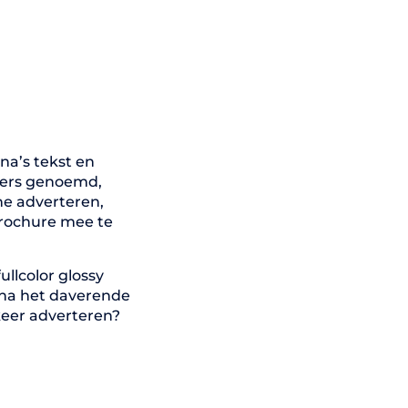
na’s tekst en
mers genoemd,
e adverteren,
brochure mee te
llcolor glossy
 na het daverende
keer adverteren?