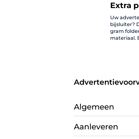
Extra 
Uw adverte
bijsluiter?
gram folde
materiaal. B
Advertentievoo
Algemeen
Aanleveren