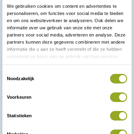
We gebruiken cookies om content en advertenties te
personaliseren, om functies voor social media te bieden
en om ons websiteverkeer te analyseren. Ook delen we
informatie over uw gebruik van onze site met onze
partners voor social media, adverteren en analyse. Deze
Korte Kamperstraat 16
partners kunnen deze gegevens combineren met andere
8011 MP Zwolle
informatie die u aan ze heeft verstrekt of die ze hebben
038 - 42 23 000
verzameld op basis van uw gebruik van hun services.
admin@odij.nl
KVK: 05028715
T
Noodzakelijk
Contact
o
e
Alle kortingen
s
Voorkeuren
Over ODIJ
t
e
Actueel
m
Statistieken
Voor ondernemers
m
i
Lid worden