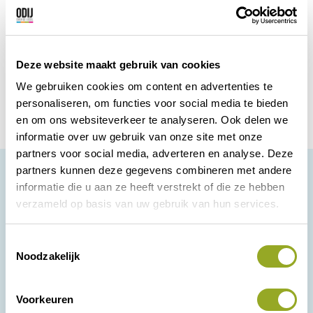
onderdelen, gebak, tuinonderhoud, verzekeringen
en kleding. En dat is nog maar een greep uit de
opties!
Deze website maakt gebruik van cookies
Word lid
We gebruiken cookies om content en advertenties te
personaliseren, om functies voor social media te bieden
en om ons websiteverkeer te analyseren. Ook delen we
informatie over uw gebruik van onze site met onze
partners voor social media, adverteren en analyse. Deze
partners kunnen deze gegevens combineren met andere
informatie die u aan ze heeft verstrekt of die ze hebben
verzameld op basis van uw gebruik van hun services.
T
Korte Kamperstraat 16
Noodzakelijk
o
8011 MP Zwolle
e
038 - 42 23 000
s
admin@odij.nl
Voorkeuren
KVK: 05028715
t