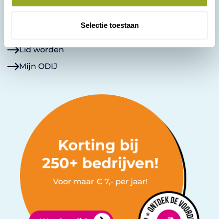
c
Actueel
t
Selectie toestaan
i
Voor ondernemers
e
Lid worden
Mijn ODIJ