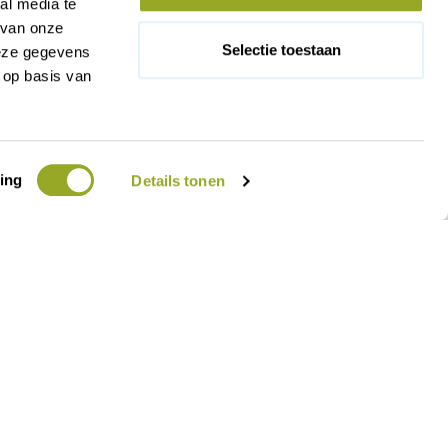
al media te
 van onze
Selectie toestaan
deze gegevens
 op basis van
ing
Details tonen