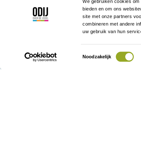
We gebruiken cookies om c
bieden en om ons websitev
site met onze partners vo
Korte Kamperstraa
combineren met andere inf
8011 MP Zwolle
uw gebruik van hun servic
038 - 42 23 000
admin@odij.nl
KVK: 05028715
Toestemmingsselectie
Noodzakelijk