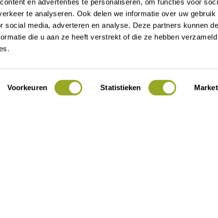
ontent en advertenties te personaliseren, om functies voor soci
erkeer te analyseren. Ook delen we informatie over uw gebruik
or social media, adverteren en analyse. Deze partners kunnen 
t 16
Contact
ormatie die u aan ze heeft verstrekt of die ze hebben verzameld
Alle kortingen
es.
Over ODIJ
Actueel
Voorkeuren
Statistieken
Market
Voor ondernemers
Lid worden
Mijn ODIJ