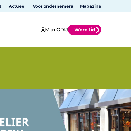
J
Actueel
Voor ondernemers
Magazine
Mijn ODIJ
Word lid