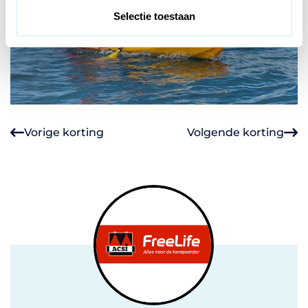
t
Selectie toestaan
i
e
Vorige korting
Volgende korting