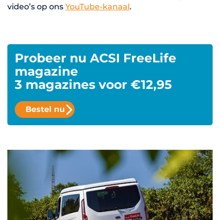
video’s op ons
YouTube-kanaal
.
Probeer nu ACSI FreeLife
magazine
3 magazines voor €12,95
Bestel nu