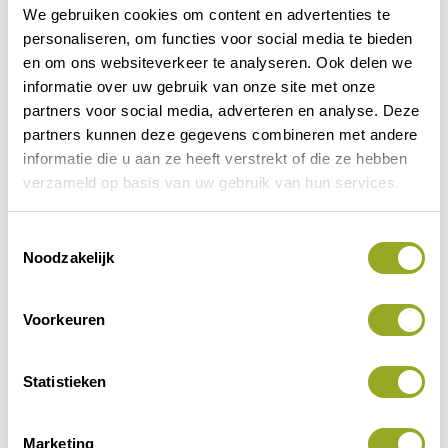
We gebruiken cookies om content en advertenties te
personaliseren, om functies voor social media te bieden
en om ons websiteverkeer te analyseren. Ook delen we
informatie over uw gebruik van onze site met onze
partners voor social media, adverteren en analyse. Deze
partners kunnen deze gegevens combineren met andere
informatie die u aan ze heeft verstrekt of die ze hebben
verzameld op basis van uw gebruik van hun services.
T
Vorige korting
Volgende korting
Noodzakelijk
o
e
s
Voorkeuren
t
e
m
Statistieken
m
i
Marketing