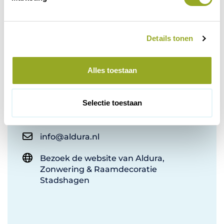
n
g
s
Details tonen
s
e
Contactinformatie
l
Alles toestaan
e
Stadshagenallee 15
c
8042 PS Zwolle
t
Selectie toestaan
i
038-4656555
e
info@aldura.nl
Bezoek de website van Aldura,
Zonwering & Raamdecoratie
Stadshagen