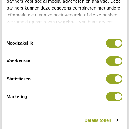
partners voor social media, adverteren en analyse. Deze
partners kunnen deze gegevens combineren met andere
informatie die u aan ze heeft verstrekt of die ze hebben
Vorige korting
Volgende korting
verzameld op basis van uw gebruik van hun services.
T
Noodzakelijk
o
e
s
Voorkeuren
t
e
m
Statistieken
m
i
Marketing
n
Contactinformatie
g
s
Details tonen
s
Telfordstraat 29
e
8013 RL Zwolle