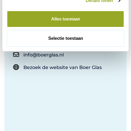
Details tonen
s
Contactinformatie
e
l
Alles toestaan
e
Baileystraat 9
c
8013 RV Zwolle
t
Selectie toestaan
038-4600022
i
e
info@boerglas.nl
Bezoek de website van Boer Glas