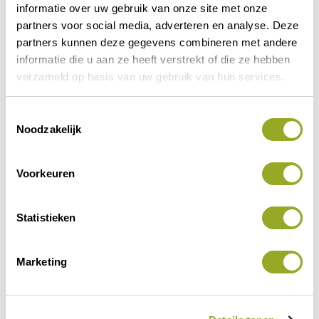
informatie over uw gebruik van onze site met onze
partners voor social media, adverteren en analyse. Deze
partners kunnen deze gegevens combineren met andere
informatie die u aan ze heeft verstrekt of die ze hebben
verzameld op basis van uw gebruik van hun services.
T
Vorige korting
Volgende korting
Noodzakelijk
o
e
s
Voorkeuren
t
e
m
Statistieken
m
i
Marketing
n
g
s