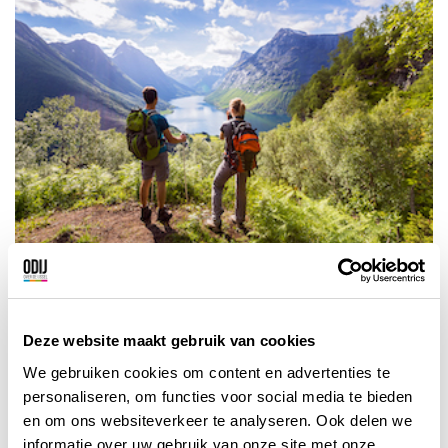
Bijzonderheden
Deze website maakt gebruik van cookies
De korting is geldig op de basisreissom
We gebruiken cookies om content en advertenties te
Geen korting op Hurtigruten, aanbiedingen en
personaliseren, om functies voor social media te bieden
lezersreizen.
en om ons websiteverkeer te analyseren. Ook delen we
Geen korting op extra’s zoals excursies,
informatie over uw gebruik van onze site met onze