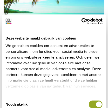
Deze website maakt gebruik van cookies
Korting
We gebruiken cookies om content en advertenties te
personaliseren, om functies voor social media te bieden
5% korting
en om ons websiteverkeer te analyseren. Ook delen we
informatie over uw gebruik van onze site met onze
partners voor social media, adverteren en analyse. Deze
partners kunnen deze gegevens combineren met andere
informatie die u aan ze heeft verstrekt of die ze hebben
Gebruik maken van de
verzameld op basis van uw gebruik van hun services.
korting?
De details van de actie zijn alleen zichtbaar na
T
invoering van uw 4 of 5 cijferig
Noodzakelijk
o