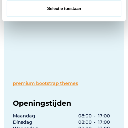
t
Selectie toestaan
Bezoek de website van Grobbee
i
onderhoud(t) vastgoed Hardenberg
e
premium bootstrap themes
Openingstijden
Maandag
08:00
-
17:00
Dinsdag
08:00
-
17:00