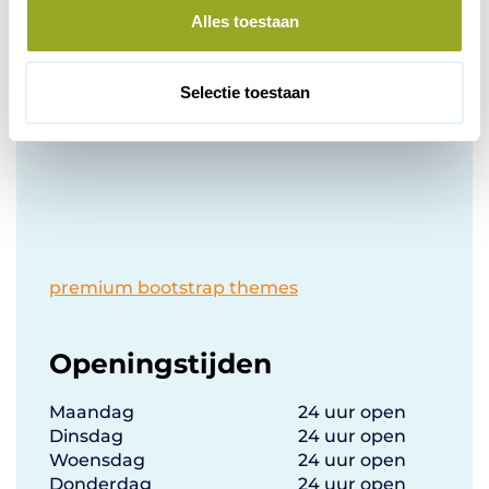
l
Alles toestaan
Bezoek de website van Hippe Gifts
e
c
t
Selectie toestaan
i
e
premium bootstrap themes
Openingstijden
Maandag
24 uur open
Dinsdag
24 uur open
Woensdag
24 uur open
Donderdag
24 uur open