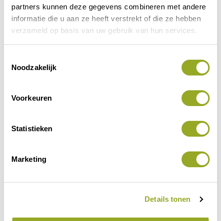
partners kunnen deze gegevens combineren met andere
Vorige korting
Volgende korting
informatie die u aan ze heeft verstrekt of die ze hebben
verzameld op basis van uw gebruik van hun services.
T
Noodzakelijk
o
e
s
Voorkeuren
t
e
m
Statistieken
m
i
Marketing
Contactinformatie
n
g
s
Whats app 06-12432230
Details tonen
s
e
info@hippegifts.nl