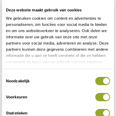
Deze website maakt gebruik van cookies
We gebruiken cookies om content en advertenties te
personaliseren, om functies voor social media te bieden
en om ons websiteverkeer te analyseren. Ook delen we
informatie over uw gebruik van onze site met onze
partners voor social media, adverteren en analyse. Deze
partners kunnen deze gegevens combineren met andere
informatie die u aan ze heeft verstrekt of die ze hebben
Bijzonderheden
verzameld op basis van uw gebruik van hun services.
Geen korting op acties.
T
Geen dubbele kortingen
Noodzakelijk
o
zie ook
floorever Kampen
e
s
Voorkeuren
t
Vorige korting
Volgende korting
e
m
Statistieken