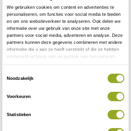
We gebruiken cookies om content en advertenties te
personaliseren, om functies voor social media te bieden
en om ons websiteverkeer te analyseren. Ook delen we
informatie over uw gebruik van onze site met onze
partners voor social media, adverteren en analyse. Deze
partners kunnen deze gegevens combineren met andere
informatie die u aan ze heeft verstrekt of die ze hebben
verzameld op basis van uw gebruik van hun services.
T
Noodzakelijk
o
e
s
Voorkeuren
t
e
m
Statistieken
m
i