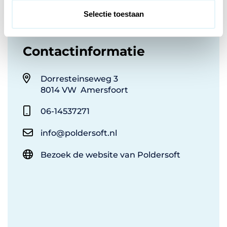
t
Selectie toestaan
i
e
Contactinformatie
Dorresteinseweg 3
8014 VW Amersfoort
06-14537271
info@poldersoft.nl
Bezoek de website van Poldersoft