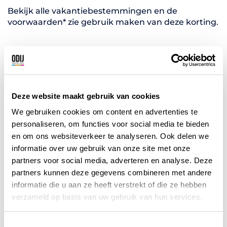
Bekijk alle vakantiebestemmingen en de
voorwaarden* zie gebruik maken van deze korting.
Gebruik maken van de
korting?
Deze website maakt gebruik van cookies
De details zijn alleen zichtbaar na invoering van
We gebruiken cookies om content en advertenties te
uw 4 of 5 cijferig lidmaatschapsnummer.
personaliseren, om functies voor social media te bieden
(verplicht)
en om ons websiteverkeer te analyseren. Ook delen we
informatie over uw gebruik van onze site met onze
partners voor social media, adverteren en analyse. Deze
partners kunnen deze gegevens combineren met andere
informatie die u aan ze heeft verstrekt of die ze hebben
verzameld op basis van uw gebruik van hun services.
Vorige korting
Volgende korting
T