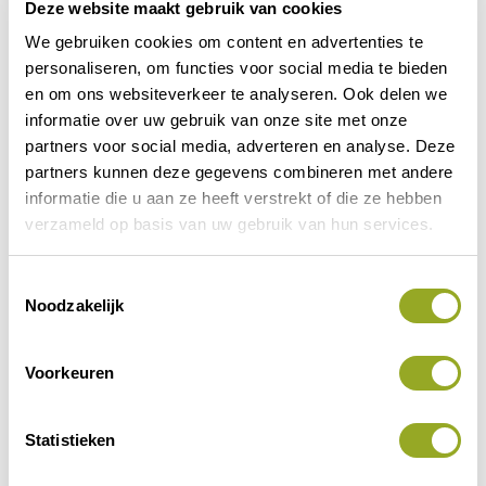
Deze website maakt gebruik van cookies
We gebruiken cookies om content en advertenties te
personaliseren, om functies voor social media te bieden
en om ons websiteverkeer te analyseren. Ook delen we
informatie over uw gebruik van onze site met onze
partners voor social media, adverteren en analyse. Deze
partners kunnen deze gegevens combineren met andere
informatie die u aan ze heeft verstrekt of die ze hebben
verzameld op basis van uw gebruik van hun services.
Vorige korting
Volgende korting
T
Noodzakelijk
o
e
s
Voorkeuren
t
e
m
Statistieken
m