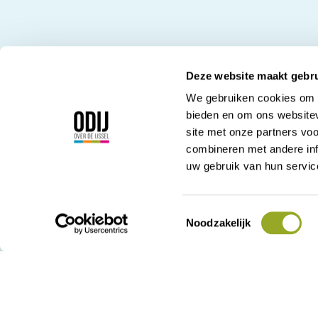
Deze website maakt gebru
We gebruiken cookies om c
bieden en om ons websitev
site met onze partners vo
Korte Kamperstraa
combineren met andere inf
8011 MP Zwolle
uw gebruik van hun servic
038 - 42 23 000
admin@odij.nl
KVK: 05028715
Toestemmingsselectie
Noodzakelijk