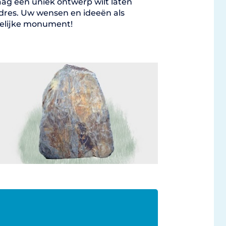
ag een uniek ontwerp wilt laten
adres. Uw wensen en ideeën als
ndelijke monument!