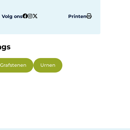
Volg ons
Printen
ags
Grafstenen
Urnen