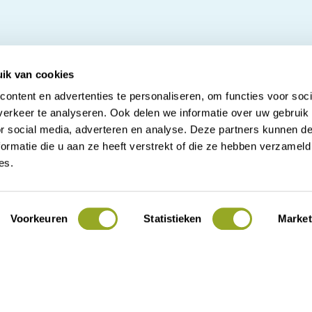
ik van cookies
ontent en advertenties te personaliseren, om functies voor soci
erkeer te analyseren. Ook delen we informatie over uw gebruik
or social media, adverteren en analyse. Deze partners kunnen 
t 16
Contact
ormatie die u aan ze heeft verstrekt of die ze hebben verzameld
Alle kortingen
es.
Over ODIJ
Actueel
Voorkeuren
Statistieken
Market
Voor ondernemers
Lid worden
Mijn ODIJ