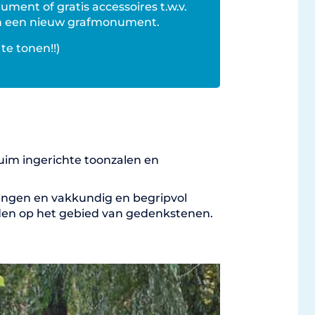
ment of gratis accessoires t.w.v.
van een nieuw grafmonument.
te tonen!!)
uim ingerichte toonzalen en
angen en vakkundig en begripvol
den op het gebied van gedenkstenen.