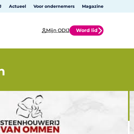
J
Actueel
Voor ondernemers
Magazine
Mijn ODIJ
Word lid
n