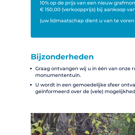
10% op de prijs van een nieuw grafmonu
€ 150,00 (verkoopprijs) bij aankoop 
(uw lidmaatschap dient u van te voren 
Bijzonderheden
Graag ontvangen wij u in één van onze r
monumententuin.
U wordt in een gemoedelijke sfeer ontv
geïnformeerd over de (vele) mogelijkhe