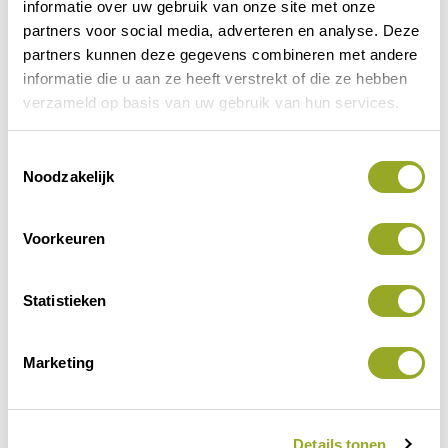
informatie over uw gebruik van onze site met onze
partners voor social media, adverteren en analyse. Deze
partners kunnen deze gegevens combineren met andere
informatie die u aan ze heeft verstrekt of die ze hebben
verzameld op basis van uw gebruik van hun services.
Vorige korting
Volgende korting
T
Noodzakelijk
o
e
s
Voorkeuren
t
e
m
Statistieken
m
i
Marketing
n
g
s
Contactinformatie
Details tonen
s