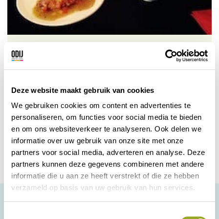
Taiwan Chinees Kantonees
Restaurant
Chinees Kantonees
Deze website maakt gebruik van cookies
Specialiteitenrestaurant, Taiwan richt zich
op de moderne Chinese keuken met mooie
We gebruiken cookies om content en advertenties te
creaties en gebruik van verse Chinese
personaliseren, om functies voor social media te bieden
Zwolle
Bekijk korting
ingrediënten. Als je eens de echte culinaire
en om ons websiteverkeer te analyseren. Ook delen we
Chinese keuken wil proeven kies dan voor
informatie over uw gebruik van onze site met onze
het “menu de chef” Heerlijke hapjes op een
partners voor social media, adverteren en analyse. Deze
manier die je niet eerder geproefd hebt en
partners kunnen deze gegevens combineren met andere
allemaal even lekker! Of kies voor de Hot
informatie die u aan ze heeft verstrekt of die ze hebben
Pot, in een Hot Pot wordt uw eten in een
verzameld op basis van uw gebruik van hun services.
lekker geurig en smaakvol bouillon bereid
met groenten vlees of vis. Ook voor afhaal
en catering.
T