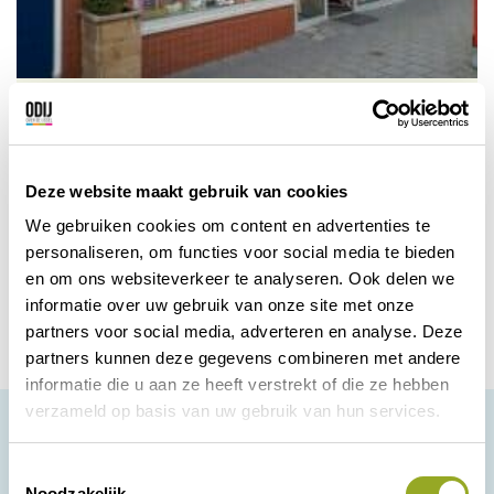
Reuvers Sport Speciaalzaak
Alles op het gebied van tennis, badminton,
voetbal, zaalsporten, fitness, zwemmen,
Deze website maakt gebruik van cookies
ballet, turnen en hardlopen.
We gebruiken cookies om content en advertenties te
personaliseren, om functies voor social media te bieden
Zwolle
Bekijk korting
en om ons websiteverkeer te analyseren. Ook delen we
informatie over uw gebruik van onze site met onze
partners voor social media, adverteren en analyse. Deze
partners kunnen deze gegevens combineren met andere
informatie die u aan ze heeft verstrekt of die ze hebben
verzameld op basis van uw gebruik van hun services.
T
Noodzakelijk