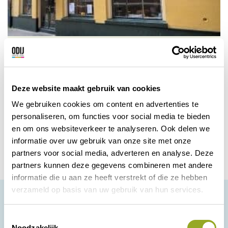
Ristourante La Liguria
Onze menukaart biedt een scala aan
smaakvolle gerechten en authentieke
Deze website maakt gebruik van cookies
recepten.
We gebruiken cookies om content en advertenties te
personaliseren, om functies voor social media te bieden
Zwolle
Bekijk korting
en om ons websiteverkeer te analyseren. Ook delen we
informatie over uw gebruik van onze site met onze
partners voor social media, adverteren en analyse. Deze
partners kunnen deze gegevens combineren met andere
informatie die u aan ze heeft verstrekt of die ze hebben
verzameld op basis van uw gebruik van hun services.
T
Noodzakelijk