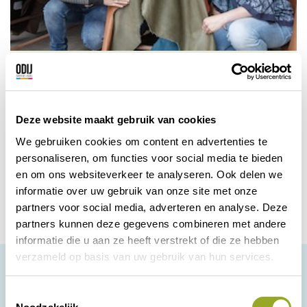
EuroLatino Leather & Crafts
Ben je op zoek naar leer voor het maken
van tassen, labels, riemen, schoenen of
Deze website maakt gebruik van cookies
schorten
We gebruiken cookies om content en advertenties te
personaliseren, om functies voor social media te bieden
Zwolle
Bekijk korting
en om ons websiteverkeer te analyseren. Ook delen we
informatie over uw gebruik van onze site met onze
partners voor social media, adverteren en analyse. Deze
partners kunnen deze gegevens combineren met andere
informatie die u aan ze heeft verstrekt of die ze hebben
verzameld op basis van uw gebruik van hun services.
T