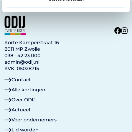
i
e
Korte Kamperstraat 16
8011 MP Zwolle
038 - 42 23 000
admin@odij.nl
KVK: 05028715
Contact
Alle kortingen
Over ODIJ
Actueel
Voor ondernemers
Lid worden