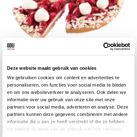
Multivlaai Kampen
Je vindt bij Multivlaai beslist een vlaai die
Deze website maakt gebruik van cookies
helemaal past bij jouw smaak, want het
We gebruiken cookies om content en advertenties te
assortiment bestaat uit een groot aantal
personaliseren, om functies voor social media te bieden
verschillende taarten en vlaaien.
en om ons websiteverkeer te analyseren. Ook delen we
Kampen
Bekijk korting
informatie over uw gebruik van onze site met onze
partners voor social media, adverteren en analyse. Deze
partners kunnen deze gegevens combineren met andere
informatie die u aan ze heeft verstrekt of die ze hebben
verzameld op basis van uw gebruik van hun services.