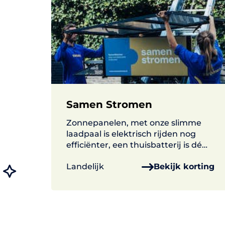
Samen Stromen
Zonnepanelen, met onze slimme
laadpaal is elektrisch rijden nog
efficiënter, een thuisbatterij is dé
oplossing om je zelf opgewekte
Landelijk
Bekijk korting
energie op te slaan.