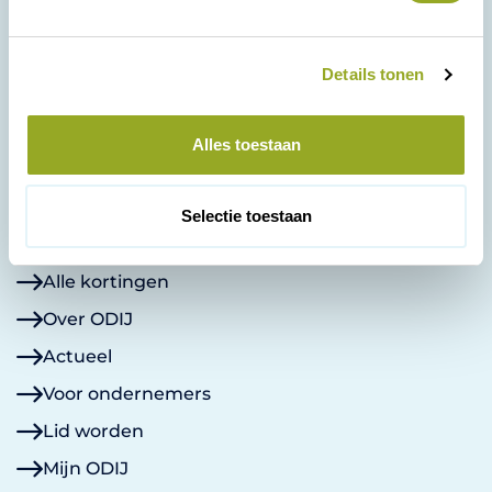
g
s
Details tonen
s
e
Korte Kamperstraat 16
l
8011 MP Zwolle
Alles toestaan
038 - 42 23 000
e
admin@odij.nl
c
KVK: 05028715
t
Selectie toestaan
i
Contact
e
Alle kortingen
Over ODIJ
Actueel
Voor ondernemers
Lid worden
Mijn ODIJ