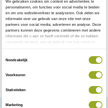
We gebruiken cookies om content en advertenties te
personaliseren, om functies voor social media te bieden
en om ons websiteverkeer te analyseren. Ook delen we
informatie over uw gebruik van onze site met onze
partners voor social media, adverteren en analyse. Deze
partners kunnen deze gegevens combineren met andere
informatie die u aan ze heeft verstrekt of die ze hebben
Uw Stadsboer
verzameld op basis van uw gebruik van hun services.
Een winkel met een lekker assortiment aan
lokale biologische/ambachtelijke
T
producten en een koffiehoek waar de
Noodzakelijk
o
verschillende producten ook direct
e
Zwolle
Bekijk korting
geproefd kunnen worden.
s
Voorkeuren
t
e
m
Statistieken
m
i
Marketing
n