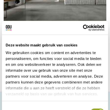
De Tegelmaster
Deze website maakt gebruik van cookies
Meer dan 3000m² wand- en vloertegels
direct uit voorraad leverbaar.
We gebruiken cookies om content en advertenties te
personaliseren, om functies voor social media te bieden
Zwolle
Bekijk korting
en om ons websiteverkeer te analyseren. Ook delen we
informatie over uw gebruik van onze site met onze
partners voor social media, adverteren en analyse. Deze
partners kunnen deze gegevens combineren met andere
informatie die u aan ze heeft verstrekt of die ze hebben
verzameld op basis van uw gebruik van hun services.
T