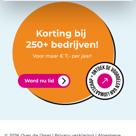
© 2026 Over de IJssel |
Privacy verklaring
|
Algemene