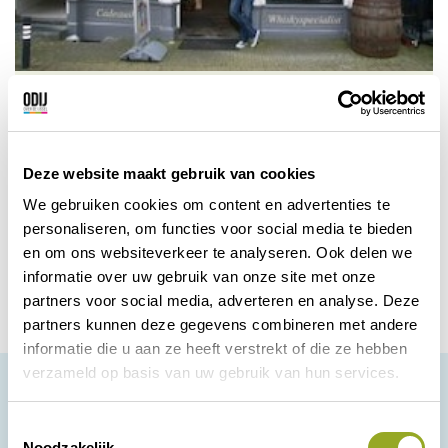
Slijterij Wijnhandel Bartels
Gedistilleerd en bieren uit binnen- en
buitenland, zeer groot assortiment aan
Deze website maakt gebruik van cookies
Whisky’s (meer dan 500 soorten).
We gebruiken cookies om content en advertenties te
personaliseren, om functies voor social media te bieden
Zwolle
Bekijk korting
en om ons websiteverkeer te analyseren. Ook delen we
informatie over uw gebruik van onze site met onze
partners voor social media, adverteren en analyse. Deze
partners kunnen deze gegevens combineren met andere
informatie die u aan ze heeft verstrekt of die ze hebben
verzameld op basis van uw gebruik van hun services.
T
Noodzakelijk