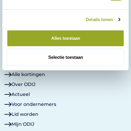
g
s
Details tonen
s
e
Korte Kamperstraat 16
l
8011 MP Zwolle
Alles toestaan
038 - 42 23 000
e
admin@odij.nl
c
KVK: 05028715
t
Selectie toestaan
i
Contact
e
Alle kortingen
Over ODIJ
Actueel
Voor ondernemers
Lid worden
Mijn ODIJ