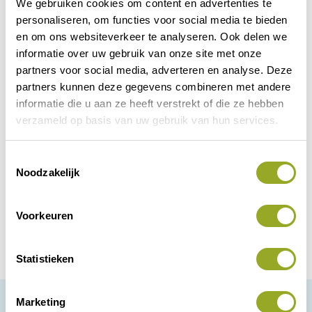
We gebruiken cookies om content en advertenties te
personaliseren, om functies voor social media te bieden
en om ons websiteverkeer te analyseren. Ook delen we
informatie over uw gebruik van onze site met onze
partners voor social media, adverteren en analyse. Deze
partners kunnen deze gegevens combineren met andere
informatie die u aan ze heeft verstrekt of die ze hebben
verzameld op basis van uw gebruik van hun services.
Hippe Gifts
Hoe leuk en origineel is het om een
T
gepersonaliseerd cadeau te geven.
Noodzakelijk
o
e
Landelijk
Bekijk korting
s
Voorkeuren
t
e
m
Statistieken
m
i
Marketing
n