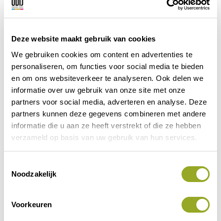
Wanneer u het park van uw keuze aanklikt,
wordt u doorgestuurd naar de specifieke
parkwebsite waar u meer informatie kunt
Deze website maakt gebruik van cookies
vinden over dat park. Als u overgaat tot boeking
in het online boekingsproces zal er automatisch
We gebruiken cookies om content en advertenties te
om uw actiecode gevraagd worden.Je ontvangt
personaliseren, om functies voor social media te bieden
de ODIJ-korting
bovenop
onze actieprijzen
en om ons websiteverkeer te analyseren. Ook delen we
Boekingsperiode t/m 2 januari 2027
informatie over uw gebruik van onze site met onze
Verblijfsperiode t/m 2 januari 2027
partners voor social media, adverteren en analyse. Deze
Ook geldig tijdens schoolvakanties
partners kunnen deze gegevens combineren met andere
Op deze actie zijn onze
algemene
informatie die u aan ze heeft verstrekt of die ze hebben
actievoorwaarden
van toepassing.
verzameld op basis van uw gebruik van hun services.
Vorige korting
Volgende korting
T
Noodzakelijk
o
e
s
Voorkeuren
t