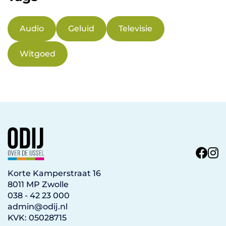
Audio
Geluid
Televisie
Witgoed
Korte Kamperstraat 16
8011 MP Zwolle
038 - 42 23 000
admin@odij.nl
KVK: 05028715