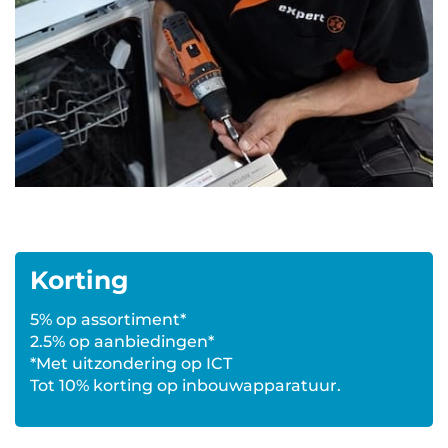
Korting
5% op assortiment*
2.5% op aanbiedingen*
*Met uitzondering op ICT
Tot 10% korting op inbouwapparatuur.