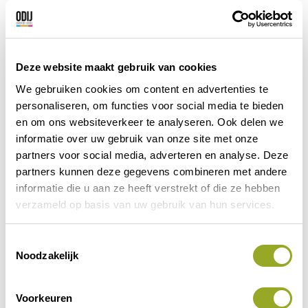
Vorige korting
Volgende korting
Deze website maakt gebruik van cookies
We gebruiken cookies om content en advertenties te
personaliseren, om functies voor social media te bieden
en om ons websiteverkeer te analyseren. Ook delen we
informatie over uw gebruik van onze site met onze
partners voor social media, adverteren en analyse. Deze
partners kunnen deze gegevens combineren met andere
informatie die u aan ze heeft verstrekt of die ze hebben
verzameld op basis van uw gebruik van hun services.
Contactinformatie
T
Noodzakelijk
o
Werkerlaan 97
e
8043 LS Zwolle
s
Voorkeuren
t