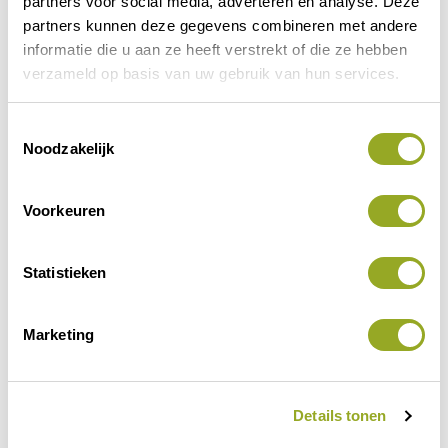
partners voor social media, adverteren en analyse. Deze
partners kunnen deze gegevens combineren met andere
informatie die u aan ze heeft verstrekt of die ze hebben
verzameld op basis van uw gebruik van hun services.
T
Noodzakelijk
o
e
s
Voorkeuren
t
e
m
Statistieken
m
i
Marketing
n
g
s
Details tonen
s
e