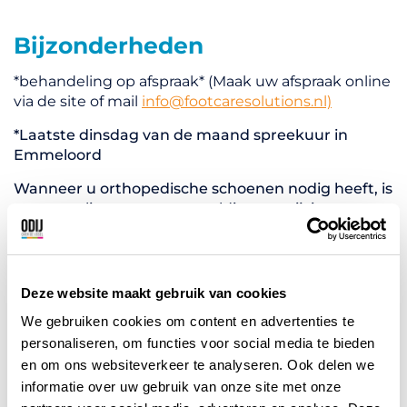
Bijzonderheden
*behandeling op afspraak* (Maak uw afspraak online
via de site of mail
info@footcaresolutions.nl)
*Laatste dinsdag van de maand spreekuur in
Emmeloord
Wanneer u orthopedische schoenen nodig heeft, is
er eenmalig een recente geldige verwijzing van
een behandelend medisch specialist nodig. Deze
dient u mee te nemen bij de intake afspraak. Dan
kan het hulpmiddel aangevraagd worden bij uw
zorgverzekering. In uw polis vindt u de
Deze website maakt gebruik van cookies
gebruikstermijnen. Voor steunzolen is geen
We gebruiken cookies om content en advertenties te
verwijzing (meer) nodig.
personaliseren, om functies voor social media te bieden
en om ons websiteverkeer te analyseren. Ook delen we
informatie over uw gebruik van onze site met onze