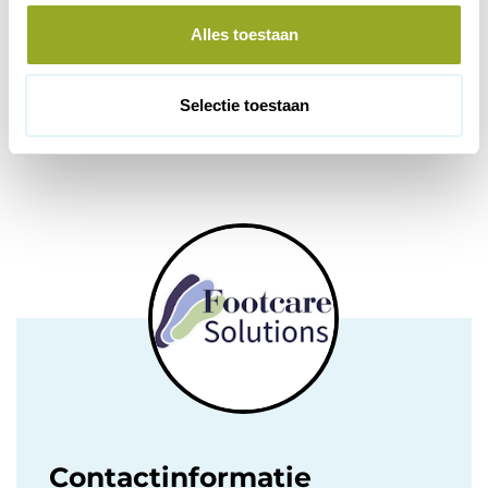
l
Alles toestaan
e
c
t
Selectie toestaan
i
Vorige korting
Volgende korting
e
Contactinformatie