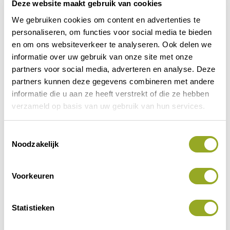
Deze website maakt gebruik van cookies
(verplicht)
We gebruiken cookies om content en advertenties te
personaliseren, om functies voor social media te bieden
en om ons websiteverkeer te analyseren. Ook delen we
informatie over uw gebruik van onze site met onze
partners voor social media, adverteren en analyse. Deze
Vorige korting
Volgende korting
partners kunnen deze gegevens combineren met andere
informatie die u aan ze heeft verstrekt of die ze hebben
verzameld op basis van uw gebruik van hun services.
T
Noodzakelijk
o
e
s
Voorkeuren
t
e
m
Statistieken
m