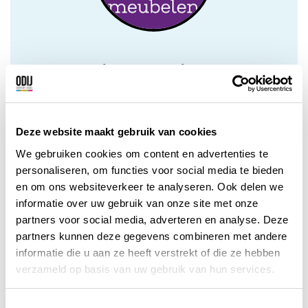
Contactinformatie
Ruurloseweg 8
7251 LK Vorden
Deze website maakt gebruik van cookies
0575-551879
We gebruiken cookies om content en advertenties te
personaliseren, om functies voor social media te bieden
vorden@meeksmeubelen.nl
en om ons websiteverkeer te analyseren. Ook delen we
informatie over uw gebruik van onze site met onze
Bezoek de website van Meeks
partners voor social media, adverteren en analyse. Deze
Meubelen Vorden
partners kunnen deze gegevens combineren met andere
informatie die u aan ze heeft verstrekt of die ze hebben
verzameld op basis van uw gebruik van hun services.
T