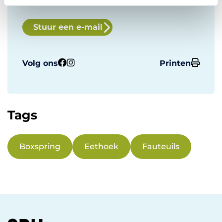
e
Vorden
Stuur een e-mail
Volg ons
Printen
Tags
Boxspring
Eethoek
Fauteuils