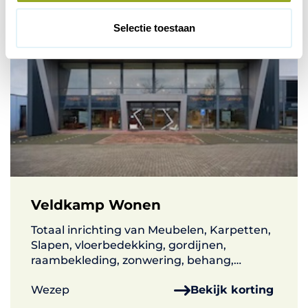
c
t
Selectie toestaan
i
e
Veldkamp Wonen
Totaal inrichting van Meubelen, Karpetten,
Slapen, vloerbedekking, gordijnen,
raambekleding, zonwering, behang,
verlichting woonaccessoires e.a.
Wezep
Bekijk korting