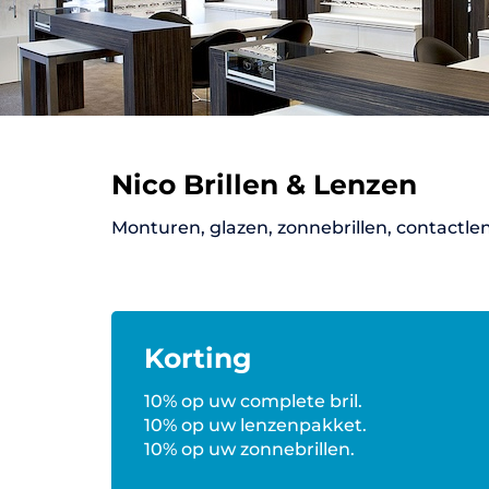
Nico Brillen & Lenzen
Monturen, glazen, zonnebrillen, contactle
Korting
10% op uw complete bril.
10% op uw lenzenpakket.
10% op uw zonnebrillen.