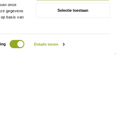
 van onze
Selectie toestaan
deze gegevens
 op basis van
ing
Details tonen