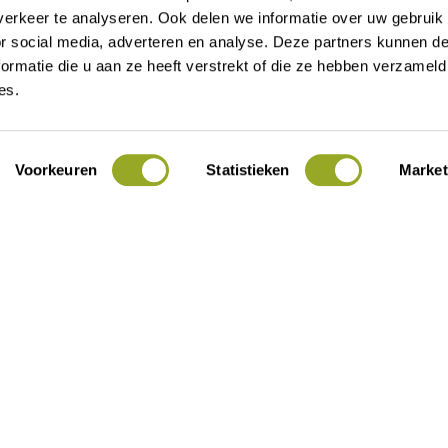
erkeer te analyseren. Ook delen we informatie over uw gebruik
or social media, adverteren en analyse. Deze partners kunnen 
t 16
Contact
ormatie die u aan ze heeft verstrekt of die ze hebben verzameld
es.
Alle kortingen
Over ODIJ
Actueel
Voorkeuren
Statistieken
Market
Voor ondernemers
Lid worden
Mijn ODIJ