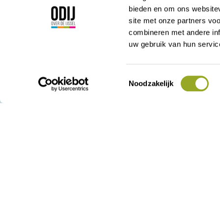
bieden en om ons websitev
site met onze partners vo
Korte Kamperstraa
combineren met andere inf
8011 MP Zwolle
uw gebruik van hun servic
038 - 42 23 000
admin@odij.nl
KVK: 05028715
Toestemmingsselectie
Noodzakelijk