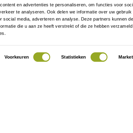
ontent en advertenties te personaliseren, om functies voor soci
erkeer te analyseren. Ook delen we informatie over uw gebruik
or social media, adverteren en analyse. Deze partners kunnen 
t 16
Contact
ormatie die u aan ze heeft verstrekt of die ze hebben verzameld
es.
Alle kortingen
Over ODIJ
Actueel
Voorkeuren
Statistieken
Market
Voor ondernemers
Lid worden
Mijn ODIJ