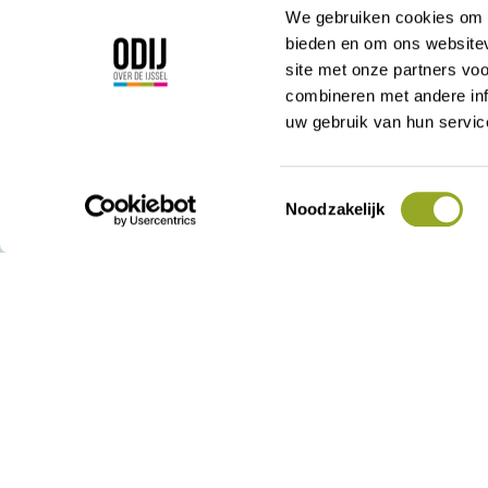
We gebruiken cookies om c
bieden en om ons websitev
site met onze partners vo
Korte Kamperstraa
combineren met andere inf
8011 MP Zwolle
uw gebruik van hun servic
038 - 42 23 000
admin@odij.nl
KVK: 05028715
Toestemmingsselectie
Noodzakelijk