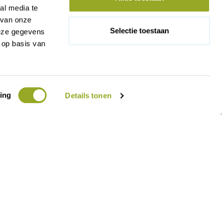
al media te
 van onze
Selectie toestaan
deze gegevens
 op basis van
ing
Details tonen