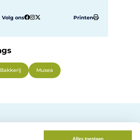
Volg ons
Printen
ags
Bakkerij
Musea
Alles toestaan