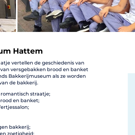
eum Hattem
tje vertellen de geschiedenis van
n van versgebakken brood en banket
ands Bakkerijmuseum als ze worden
van de bakkerij.
 romantisch straatje;
rood en banket;
fertjessalon;
en bakkerij;
en zoetigheid;