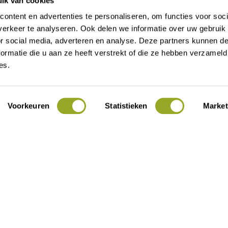
ik van cookies
ontent en advertenties te personaliseren, om functies voor soci
erkeer te analyseren. Ook delen we informatie over uw gebruik
or social media, adverteren en analyse. Deze partners kunnen 
t 16
Contact
ormatie die u aan ze heeft verstrekt of die ze hebben verzameld
Alle kortingen
es.
Over ODIJ
Actueel
Voorkeuren
Statistieken
Market
Voor ondernemers
Lid worden
Mijn ODIJ