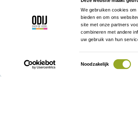
Deze website maakt gebru
We gebruiken cookies om c
bieden en om ons websitev
site met onze partners vo
Korte Kamperstraa
combineren met andere inf
8011 MP Zwolle
uw gebruik van hun servic
038 - 42 23 000
admin@odij.nl
KVK: 05028715
Toestemmingsselectie
Noodzakelijk