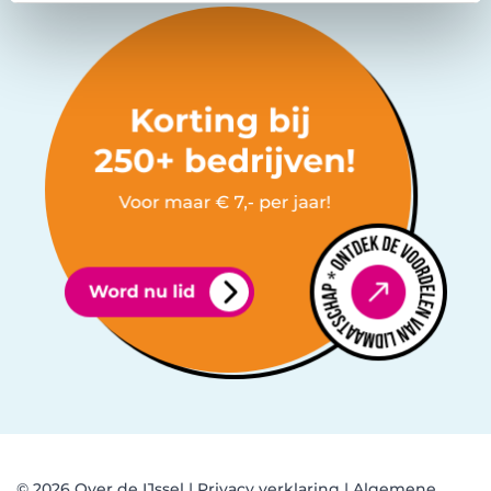
© 2026 Over de IJssel |
Privacy verklaring
|
Algemene