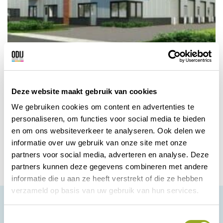
Sattel Security
Deze website maakt gebruik van cookies
Alarmsystemen voor uw woning of bedrijf
via alarmcentrale of uw eigen telefoon;
We gebruiken cookies om content en advertenties te
personaliseren, om functies voor social media te bieden
Zwolle
Bekijk korting
en om ons websiteverkeer te analyseren. Ook delen we
informatie over uw gebruik van onze site met onze
partners voor social media, adverteren en analyse. Deze
partners kunnen deze gegevens combineren met andere
informatie die u aan ze heeft verstrekt of die ze hebben
verzameld op basis van uw gebruik van hun services.
T