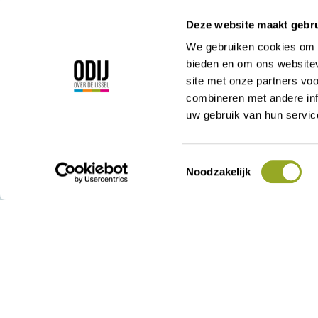
Deze website maakt gebru
We gebruiken cookies om c
bieden en om ons websitev
site met onze partners vo
Korte Kamperstraa
combineren met andere inf
8011 MP Zwolle
uw gebruik van hun servic
038 - 42 23 000
admin@odij.nl
KVK: 05028715
Toestemmingsselectie
Noodzakelijk