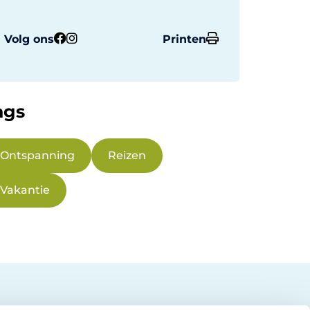
Volg ons
Printen
ags
Ontspanning
Reizen
Vakantie