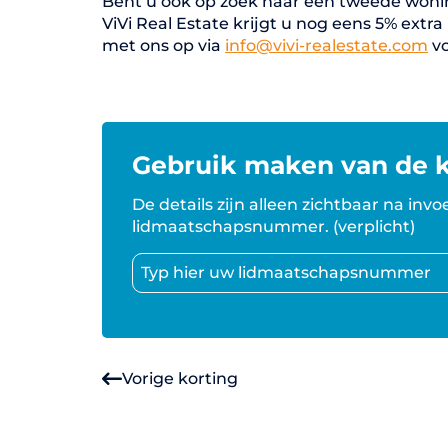
Bent u ook op zoek naar een tweede woning
ViVi Real Estate krijgt u nog eens 5% extr
met ons op via
info@vivi-realestate.com
vo
Gebruik maken van de k
De details zijn alleen zichtbaar na invoe
lidmaatschapsnummer. (verplicht)
Vorige korting