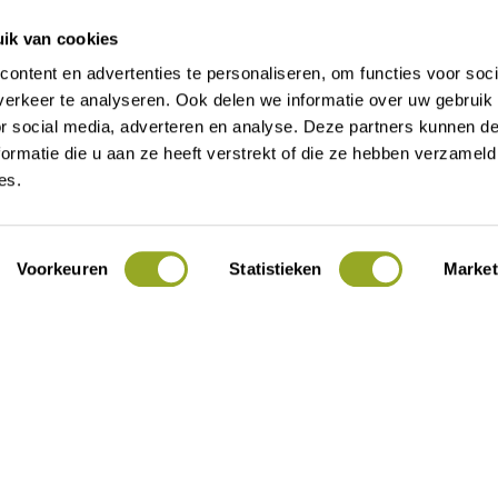
ik van cookies
ontent en advertenties te personaliseren, om functies voor soci
erkeer te analyseren. Ook delen we informatie over uw gebruik
or social media, adverteren en analyse. Deze partners kunnen 
t 16
Contact
ormatie die u aan ze heeft verstrekt of die ze hebben verzameld
es.
Alle kortingen
Over ODIJ
Actueel
Voorkeuren
Statistieken
Market
Voor ondernemers
Lid worden
Mijn ODIJ