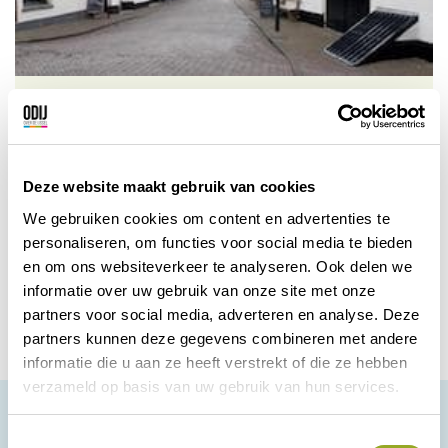
Nederlands Bakkerijmuseum
Hattem
Het grootste Bakkerijmuseum van
Deze website maakt gebruik van cookies
Nederland is een belevingsmuseum vol
We gebruiken cookies om content en advertenties te
activiteiten.
personaliseren, om functies voor social media te bieden
Hattem
Bekijk korting
en om ons websiteverkeer te analyseren. Ook delen we
informatie over uw gebruik van onze site met onze
partners voor social media, adverteren en analyse. Deze
partners kunnen deze gegevens combineren met andere
informatie die u aan ze heeft verstrekt of die ze hebben
verzameld op basis van uw gebruik van hun services.
T