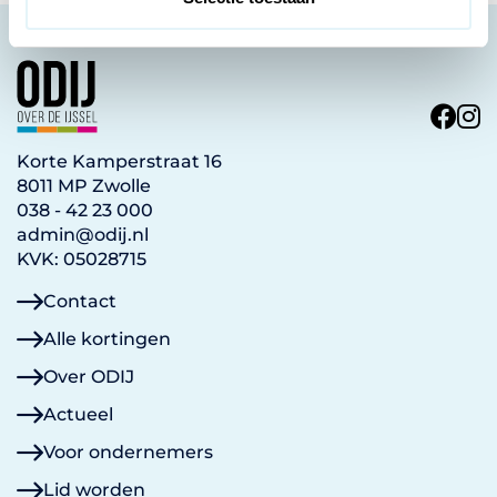
i
e
Korte Kamperstraat 16
8011 MP Zwolle
038 - 42 23 000
admin@odij.nl
KVK: 05028715
Contact
Alle kortingen
Over ODIJ
Actueel
Voor ondernemers
Lid worden