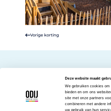
Vorige korting
Deze website maakt gebru
We gebruiken cookies om c
bieden en om ons websitev
site met onze partners vo
Korte Kamperstraa
combineren met andere inf
8011 MP Zwolle
uw gebruik van hun servic
038 - 42 23 000