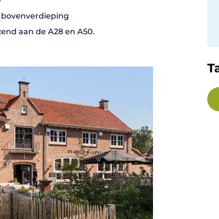
e
e bovenverdieping
zend aan de A28 en A50.
T