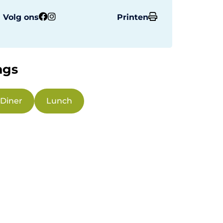
Volg ons
Printen
ags
Diner
Lunch