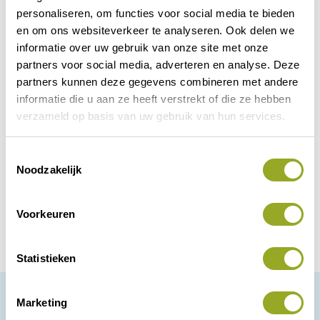
personaliseren, om functies voor social media te bieden
en om ons websiteverkeer te analyseren. Ook delen we
informatie over uw gebruik van onze site met onze
partners voor social media, adverteren en analyse. Deze
partners kunnen deze gegevens combineren met andere
Rijs Computershop
informatie die u aan ze heeft verstrekt of die ze hebben
verzameld op basis van uw gebruik van hun services.
Is je computer vastgelopen? Geeft de
printer storing? Wil je mail niet versturen?
T
Voor deze en vele andere vragen kan je bij
Noodzakelijk
o
ons terecht.
Heerde
Bekijk korting
e
s
Voorkeuren
t
e
m
Statistieken
m
i
Marketing
n