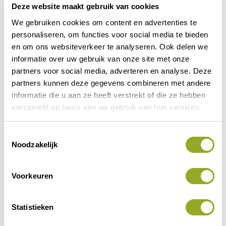
Deze website maakt gebruik van cookies
We gebruiken cookies om content en advertenties te
personaliseren, om functies voor social media te bieden
en om ons websiteverkeer te analyseren. Ook delen we
informatie over uw gebruik van onze site met onze
partners voor social media, adverteren en analyse. Deze
partners kunnen deze gegevens combineren met andere
informatie die u aan ze heeft verstrekt of die ze hebben
Brasserie “Op Duur”
verzameld op basis van uw gebruik van hun services.
Kopje koffie, lunch, feestje of vergadering?
T
Bij “Op Duur” kan het allemaal!
Noodzakelijk
o
Den Nul
Bekijk korting
e
s
Voorkeuren
t
e
m
Statistieken
m