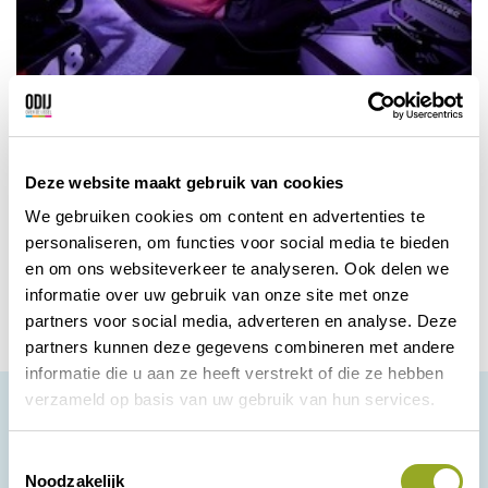
Racesquare
Bij Racesquare beleef je een volledig
Deze website maakt gebruik van cookies
Formule 1 weekend in een uurtje!
We gebruiken cookies om content en advertenties te
Alkmaar, Rotterdam, Utrecht,
Bekijk
personaliseren, om functies voor social media te bieden
korting
Zandvoort en Zwolle
en om ons websiteverkeer te analyseren. Ook delen we
informatie over uw gebruik van onze site met onze
partners voor social media, adverteren en analyse. Deze
partners kunnen deze gegevens combineren met andere
informatie die u aan ze heeft verstrekt of die ze hebben
verzameld op basis van uw gebruik van hun services.
T
Noodzakelijk
o